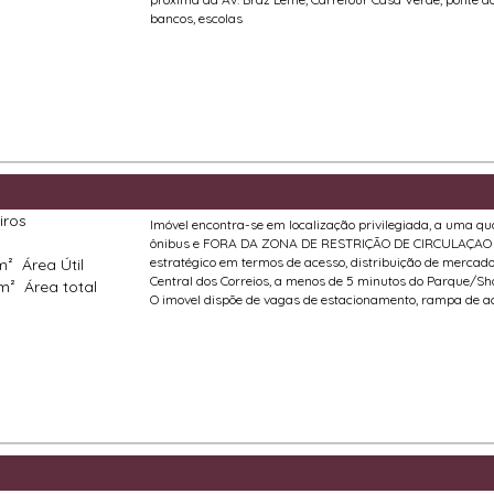
bancos, escolas
iros
Imóvel encontra-se em localização privilegiada, a uma q
ônibus e FORA DA ZONA DE RESTRIÇÃO DE CIRCULAÇAO 
estratégico em termos de acesso, distribuição de mercador
 m²
Área Útil
Central dos Correios, a menos de 5 minutos do Parque/Shop
 m²
Área total
O imovel dispõe de vagas de estacionamento, rampa de ac