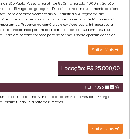
 de São Paulo. Possui área útil de 800m, área total 1000m . Galpão
ojamento. - 15 vagas de garagem , Depósito para armazenamento adicional.
il para operações comerciais ou industriais. A região da rua
área com caracteristicas industriais e comerciais. De fácil acesso à
importantes. Presença de comércios e serviços locais. Infraestrutura
ocê está procurando por um local para estabelecer sua empresa ou
ão. Entre em contato conosco para saber mais sobre oportunidades de
Saiba Mais
Locação: R$ 25.000,00
REF: 1926
 15 carros externa! Várias salas de escritório Vestiário Energia
o Edícula fundo Pe direito de 8 metros
Saiba Mais