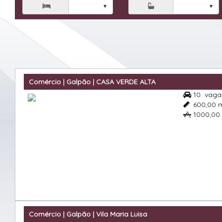

Comércio | Galpão | CASA VERDE ALTA
10
vaga

600,00 

1000,00

Comércio | Galpão | Vila Maria Luisa