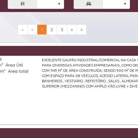


<
«
1
2
3
»
>
s
EXCELENTE GALPÃO INDUSTRIAL/COMERCIAL NA CASA V
m²
Área Útil
PARA DIVER5SAS ATIVIDADES EMPRESARIAIS., COMO D
COM 945 M² DE ÁREA CONSTRUÍDA, SENDO 500 M² DE P
 m²
Área total
COM ESPAÇO PARA 08 VEÍCULOS, ACESSO LATERAL PAR
BANHEIROS , VESTIÁRIO , REFEITÓRIO , SALAS , ALMO
SUPERIOR (MEZZANINO) COM AMPLO VÃO LIVRE + DIVE