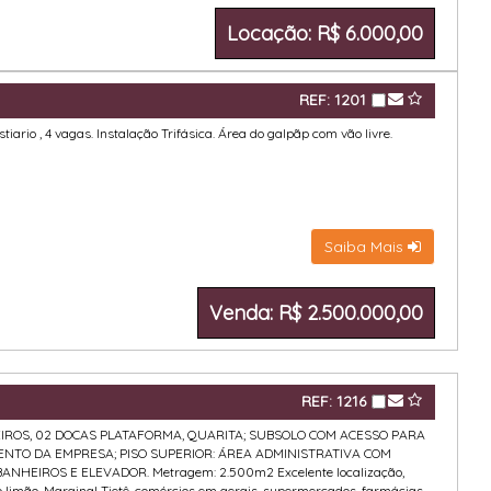
Locação: R$ 6.000,00
REF: 1201
stiario , 4 vagas. Instalação Trifásica. Área do galpãp com vão livre.
Saiba Mais
Venda: R$ 2.500.000,00
REF: 1216
IROS, 02 DOCAS PLATAFORMA, QUARITA; SUBSOLO COM ACESSO PARA
TO DA EMPRESA; PISO SUPERIOR: ÁREA ADMINISTRATIVA COM
ANHEIROS E ELEVADOR. Metragem: 2.500m2 Excelente localização,
 limão, Marginal Tietê, comércios em gerais, supermercados, farmácias,