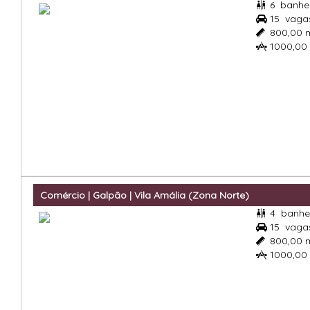
6
banhe

15
vaga

800,00 

1000,00

Comércio | Galpão | Vila Amália (Zona Norte)
4
banhe

15
vaga

800,00 

1000,00
