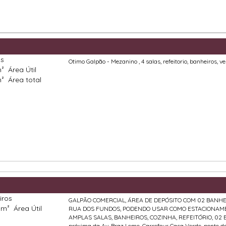
as
Otimo Galpão - Mezanino , 4 salas, refeitorio, banheiros, ve
m²
Área Útil
m²
Área total
iros
GALPÃO COMERCIAL, ÁREA DE DEPÓSITO COM 02 BANHE
 m²
Área Útil
RUA DOS FUNDOS, PODENDO USAR COMO ESTACIONAMEN
AMPLAS SALAS, BANHEIROS, COZINHA, REFEITÓRIO, 02 B
próxima da Av. Braz Leme, Carrefour Casa Verde, ponte do