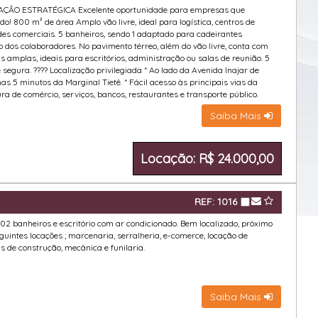
ÇÃO ESTRATÉGICA Excelente oportunidade para empresas que
! 800 m² de área Amplo vão livre, ideal para logística, centros de
dades comerciais. 5 banheiros, sendo 1 adaptado para cadeirantes
o dos colaboradores. No pavimento térreo, além do vão livre, conta com
s amplas, ideais para escritórios, administração ou salas de reunião. 5
egura. ???? Localização privilegiada * Ao lado da Avenida Inajar de
as 5 minutos da Marginal Tietê. * Fácil acesso às principais vias da
a de comércio, serviços, bancos, restaurantes e transporte público.
Saiba Mais
Locação: R$ 24.000,00
REF: 1016
; 02 banheiros e escritório com ar condicionado. Bem localizado, próximo
guintes locações ; marcenaria, serralheria, e-comerce, locação de
 de construção, mecânica e funilaria.
Saiba Mais