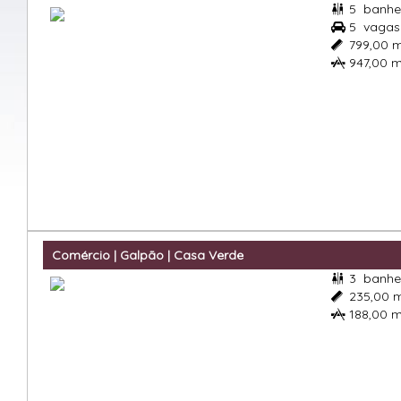
5
banhe

5
vagas

799,00 

947,00 

Comércio | Galpão | Casa Verde
3
banhe

235,00 

188,00 
