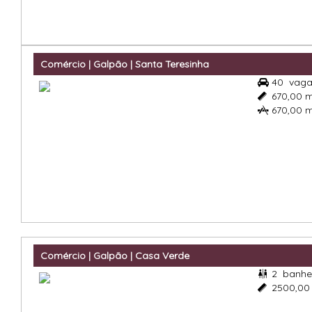
Comércio | Galpão | Santa Teresinha
40
vag

670,00 

670,00 

Comércio | Galpão | Casa Verde
2
banhe

2500,00
