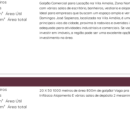
iros
Galpão Comercial para Locação na Vila Amalia, Zona Norte
s
com várias salas de escritório, banheiros, vestiario e al
Ideal para empresas que buscam um espaço amplo e versát
m²
Área Útil
Domingos José Sapienza, localizada na Vila Amália, é uma 
 m²
Área total
principais vias da cidade, proxima à rodovias e avenidas 
adequada para atividades industriais e comerciais. Se v
investir em imóveis, a região pode ser uma excelente opç
investimento na área.
iros
20 X 50 1000 metros de área 800m de galpão! Vaga pra uns
s
trifásica Alojamento E várias salas de depósito 2 mesanin
m²
Área Útil
 m²
Área total