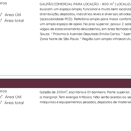
iros
GALPÃO COMERCIAL PARA LOCAÇÃO – 800 m² | LOCALIZA
buscam um espaço amplo, funcional e muito bem localizado
distribuição, depósitos, indústrias leves e diversas ativi
m²
Área Útil
(acessibilidade PCD). Refeitório amplo para maior confort
m²
Área total
um amplo espaço de apoio. No piso superior, possui 2 sala
vagas de estacionamento descobertas, em área fechada e s
Souza. * Próximo à Avenida Deputado Emílio Carlos. * Apen
Zona Norte de São Paulo. * Região com ampla infraestrutur
iros
Galpão de 200m²; escritório e 01 banheiro. Parte superior
m²
Área Útil
a marginal..Tem energia trifásico. Não serão aceitas as se
máquinas e equipamentos pesados, depósitos de materiais
m²
Área total