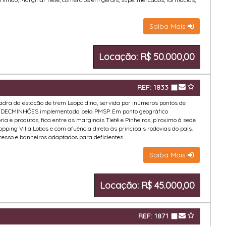
Saiba Mais
Locação: R$ 50.000,00
REF: 1833
uadra da estação de trem Leopoldina, servida por inúmeros pontos de
DECMINHÕES implementada pela PMSP. Em ponto geográfico
ia e produtos, fica entre as marginais Tietê e Pinheiros, p´roximo à sede
ping Villa Lobos e com afuência direta às principais rodovias do país.
esso e banheiros adaptados para deficientes.
Saiba Mais
Locação: R$ 45.000,00
REF: 1871