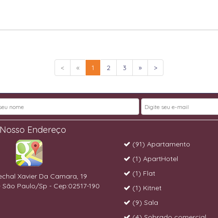
<
«
1
2
3
»
>
Nosso Endereço
(91) Apartamento
(1) ApartHotel
(1) Flat
chal Xavier Da Camara, 19
 São Paulo/Sp - Cep:02517-190
(1) Kitnet
(9) Sala
(4) Sobrado comercial