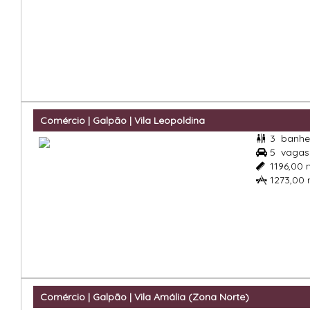
Comércio | Galpão | Vila Leopoldina
3
banhe

5
vagas

1196,00

1273,00

Comércio | Galpão | Vila Amália (Zona Norte)