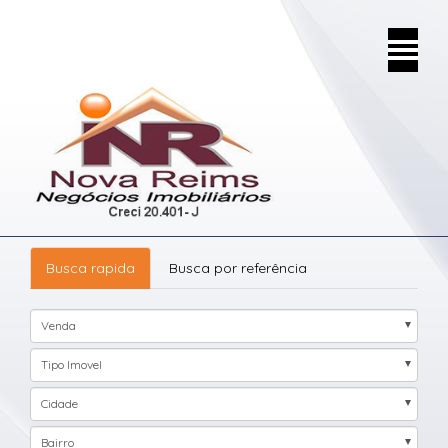
Toggle
naviga
Busca rapida
Busca por referência
Venda
Tipo Imovel
Cidade
Bairro