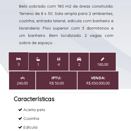
Belo sobrado com 180 m2 de áreas construída.
Terreno de 8 x 30. Sala ampla para 2 ambientes,
cozinha, entrada lateral, edícula com banheiro e
lavanderia. Piso superior com 3 dormitórios e
um banheiro. Bem localizado. 2 vagas com
sobra de espaço. .


3
1
4
2
180,00
IPTU:
VENDA:

240,00
R$ 50,00
R$ 650.000,00
Características
Aceita pets
Cozinha
Edícula