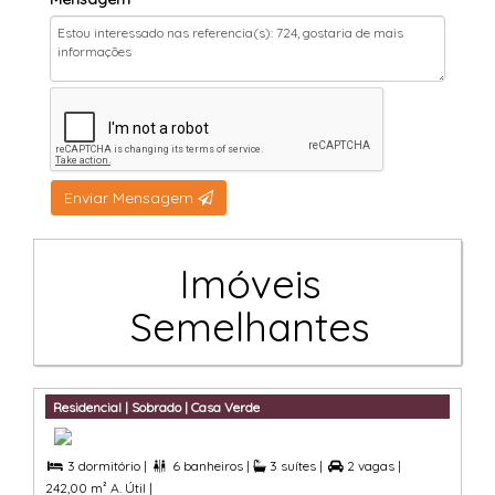
Enviar Mensagem
Imóveis
Semelhantes
Residencial | Sobrado | Casa Verde
3 dormitório |
6 banheiros |
3 suítes |
2 vagas |



242,00 m² A. Útil |