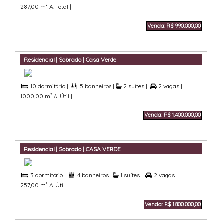
287,00 m² A. Total |
Venda: R$ 990.000,00
Residencial | Sobrado | Casa Verde
10 dormitório |
5 banheiros |
2 suítes |
2 vagas |



1000,00 m² A. Útil |
Venda: R$ 1.400.000,00
Residencial | Sobrado | CASA VERDE
3 dormitório |
4 banheiros |
1 suítes |
2 vagas |



257,00 m² A. Útil |
Venda: R$ 1.800.000,00