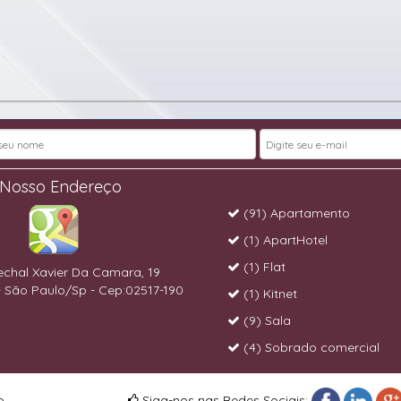
Nosso Endereço
(91) Apartamento
(1) ApartHotel
(1) Flat
chal Xavier Da Camara, 19
 São Paulo/Sp - Cep:02517-190
(1) Kitnet
(9) Sala
(4) Sobrado comercial
o
Siga-nos nas Redes Sociais: