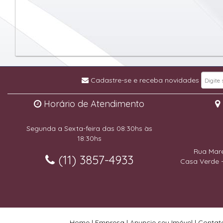
Cadastre-se e receba novidades
Horário de Atendimento
Segunda a Sexta-feira das 08:30hs às
18:30hs
Rua Mare
(11) 3857-4933
Casa Verde -
Home
|
Empresa
|
Anuncie seu Imóvel
|
Contat